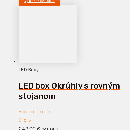
Výber možností
LED Boxy
LED box Okrúhly s rovným
stojanom
Hodnotenie
0
z 5
242,00
€
bez DPH