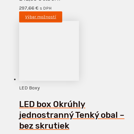
297,66
€
s DPH
Výber možností
LED Boxy
LED box Okrúhly
jednostranný Tenký obal –
bez skrutiek