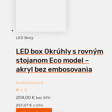
LED Boxy
LED box Okrúhly s rovným
stojanom Eco model –
akryl bez embosovania
Hodnotenie
0
z 5
209,00
€
bez DPH
257,07
€
s DPH