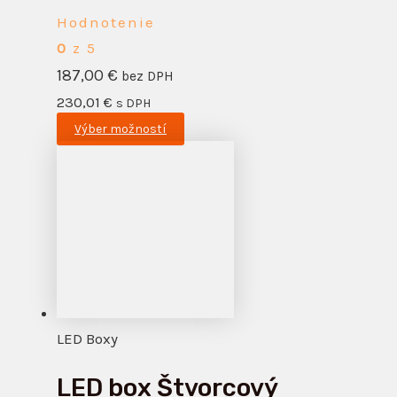
Hodnotenie
0
z 5
187,00
€
bez DPH
230,01
€
s DPH
Výber možností
LED Boxy
LED box Štvorcový