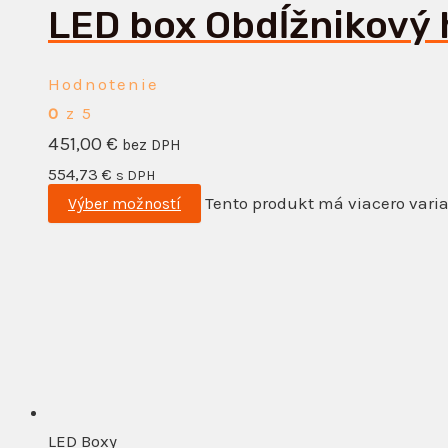
LED box Obdĺžnikový 
Hodnotenie
0
z 5
451,00
€
bez DPH
554,73
€
s DPH
Tento produkt má viacero varia
Výber možností
LED Boxy