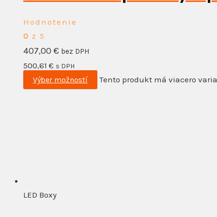
Hodnotenie
0
z 5
407,00
€
bez DPH
500,61
€
s DPH
Tento produkt má viacero varia
Výber možností
LED Boxy