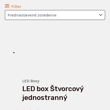
Filter
Tento
produkt
má
viacero
variantov.
Možnosti
si
LED Boxy
môžete
LED box Štvorcový
vybrať
na
jednostranný
stránke
produktu.