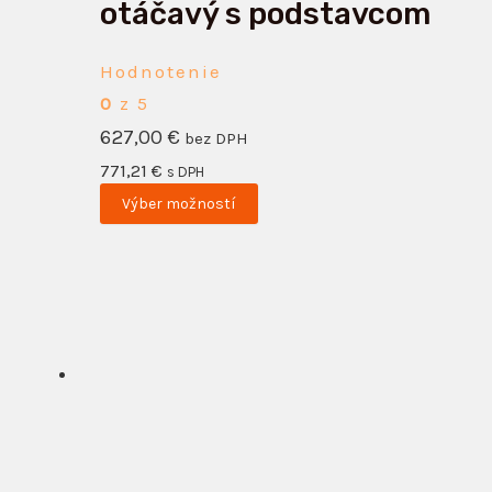
na
otáčavý s podstavcom
stránke
produktu.
Hodnotenie
0
z 5
627,00
€
bez DPH
771,21
€
s DPH
Výber možností
Tento
produkt
má
viacero
variantov.
Možnosti
si