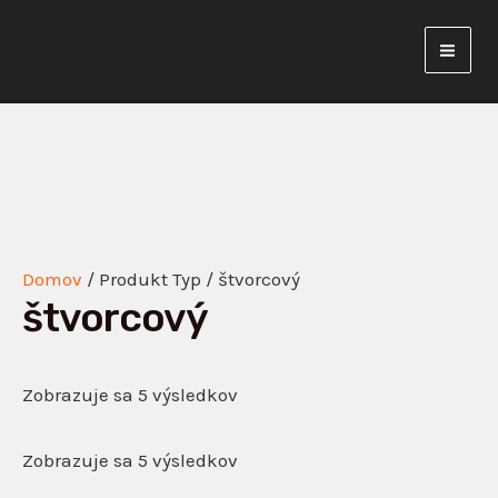
Preskočiť
Mai
na
Men
obsah
Domov
/ Produkt Typ / štvorcový
štvorcový
Zobrazuje sa 5 výsledkov
Zobrazuje sa 5 výsledkov