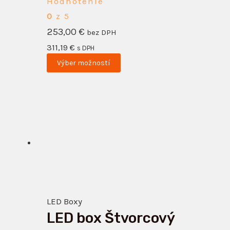
Hodnotenie
0
z 5
253,00
€
bez DPH
311,19
€
s DPH
Výber možností
Tento
produkt
má
viacero
variantov.
Možnosti
si
LED Boxy
môžete
LED box Štvorcový
vybrať