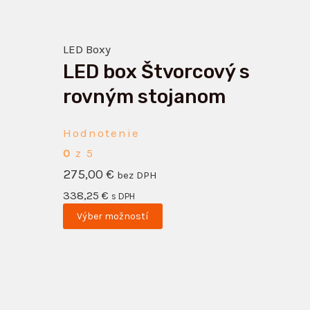
Možnosti
si
LED Boxy
môžete
LED box Štvorcový s
vybrať
na
rovným stojanom
stránke
produktu.
Hodnotenie
0
z 5
275,00
€
bez DPH
338,25
€
s DPH
Výber možností
Tento
produkt
má