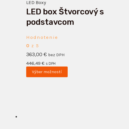
LED Boxy
môžete
LED box Štvorcový s
vybrať
na
podstavcom
stránke
produktu.
Hodnotenie
0
z 5
363,00
€
bez DPH
446,49
€
s DPH
Výber možností
Tento
produkt
má
viacero
variantov.