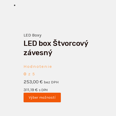
viacero
variantov.
Možnosti
si
LED Boxy
môžete
LED box Štvorcový
vybrať
na
závesný
stránke
produktu.
Hodnotenie
0
z 5
253,00
€
bez DPH
311,19
€
s DPH
Výber možností