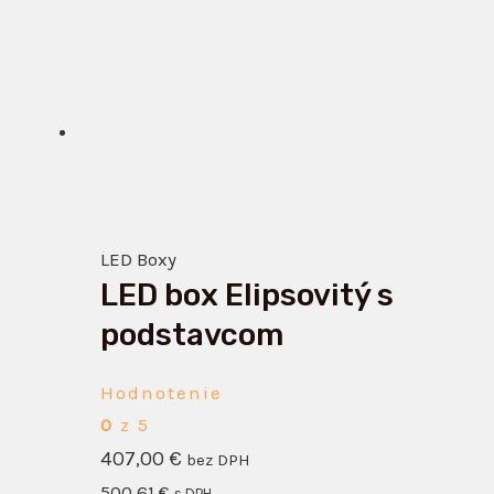
Tento
produkt
má
viacero
variantov.
Možnosti
si
LED Boxy
môžete
LED box Elipsovitý s
vybrať
na
podstavcom
stránke
produktu.
Hodnotenie
0
z 5
407,00
€
bez DPH
500,61
€
s DPH