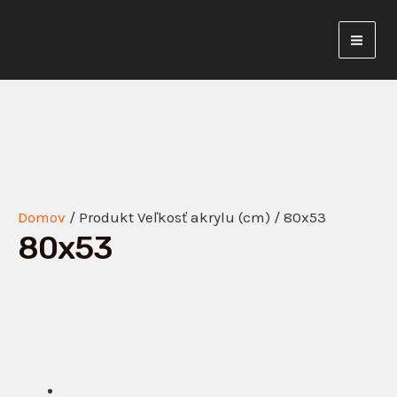
Preskočiť
Mai
na
Men
obsah
Domov
/ Produkt Veľkosť akrylu (cm) / 80x53
80x53
Tento
produkt
má
viacero