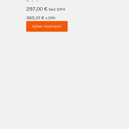
0
z 5
297,00
€
bez DPH
365,31
€
s DPH
Výber možností