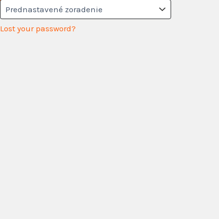
Lost your password?
HUSKY Filter
elipsovitý
obdĺžnikový
okrúhly
štvorcový