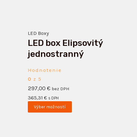
variantov.
Možnosti
si
LED Boxy
môžete
LED box Elipsovitý
vybrať
na
jednostranný
stránke
produktu.
Hodnotenie
0
z 5
297,00
€
bez DPH
365,31
€
s DPH
Výber možností
Tento
produkt