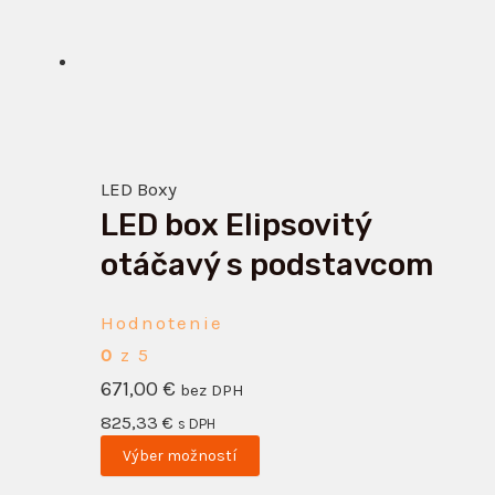
má
viacero
variantov.
Možnosti
si
LED Boxy
môžete
LED box Elipsovitý
vybrať
na
otáčavý s podstavcom
stránke
produktu.
Hodnotenie
0
z 5
671,00
€
bez DPH
825,33
€
s DPH
Výber možností