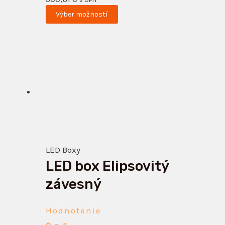
Výber možností
Tento
produkt
má
viacero
variantov.
Možnosti
si
LED Boxy
môžete
LED box Elipsovitý
vybrať
na
závesný
stránke
produktu.
Hodnotenie